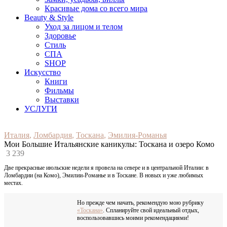
Красивые дома со всего мира
Beauty & Style
Уход за лицом и телом
Здоровье
Стиль
СПА
SHOP
Искусство
Книги
Фильмы
Выставки
УСЛУГИ
Италия
,
Ломбардия
,
Тоскана
,
Эмилия-Романья
Мои Большие Итальянские каникулы: Тоскана и озеро Комо
3 239
Две прекрасные июльские недели я провела на севере и в центральной Италии: в
Ломбардии (на Комо), Эмилии-Романье и в Тоскане. В новых и уже любимых
местах.
Но прежде чем начать, рекомендую мою рубрику
«Тоскана»
. Спланируйте свой идеальный отдых,
воспользовавшись моими рекомендациями!