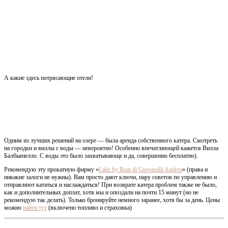
А какие здесь потрясающие отели!
Одним из лучших решений на озере — была аренда собственного катера. Смотреть
на городки и виллы с воды — невероятно! Особенно впечатляющей кажется Вилла
Балбьянелло. С воды это было захватывающе и да, совершенно бесплатно).
Рекомендую эту прокатную фирму «
Lake by Boat di Giovanelli Andrea
» (права и
никакие залоги не нужны). Вам просто дают ключи, пару советов по управлению и
отправляют кататься и наслаждаться! При возврате катера проблем также не было,
как и дополнительных доплат, хотя мы и опоздали на почти 15 минут (но не
рекомендую так делать). Только бронируйте немного заранее, хотя бы за день. Цены
можно
найти тут
(включено топливо и страховка)