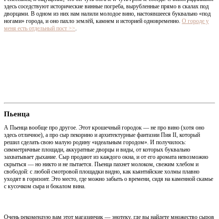
здесь соседствуют исторические винные погреба, вырубленные прямо в скалах под
дворцами. В одном из них нам налили молодое вино, настоявшееся буквально «под
ногами» города, и оно пахло землёй, камнем и историей одновременно.
О городе у
меня есть отдельный пост >>
.
Пьенца
А Пьенца вообще про другое. Этот крошечный городок — не про вино (хотя оно
здесь отличное), а про сыр пекорино и архитектурные фантазии Пия II, который
решил сделать свою малую родину «идеальным городом». И получилось:
симметричные площади, аккуратные дворцы и виды, от которых буквально
захватывает дыхание. Сыр продают из каждого окна, и от его аромата невозможно
скрыться — но никто и не пытается. Пьенца пахнет молоком, свежим хлебом и
свободой: с любой смотровой площадки видно, как кьянтийские холмы плавно
уходят в горизонт. Это место, где можно забыть о времени, сидя на каменной скамье
с кусочком сыра и бокалом вина.
Очень рекомендую вам этот магазинчик — энотеку, где вы найдете множество сыров