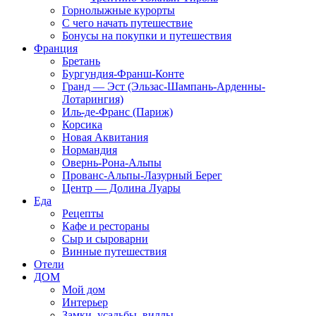
Горнолыжные курорты
С чего начать путешествие
Бонусы на покупки и путешествия
Франция
Бретань
Бургундия-Франш-Конте
Гранд — Эст (Эльзас-Шампань-Арденны-
Лотарингия)
Иль-де-Франс (Париж)
Корсика
Новая Аквитания
Нормандия
Овернь-Рона-Альпы
Прованс-Альпы-Лазурный Берег
Центр — Долина Луары
Еда
Рецепты
Кафе и рестораны
Сыр и сыроварни
Винные путешествия
Отели
ДОМ
Мой дом
Интерьер
Замки, усадьбы, виллы