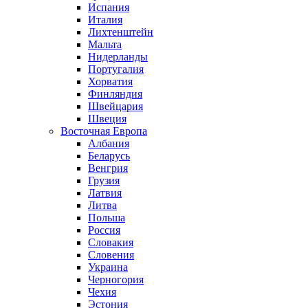
Испания
Италия
Лихтенштейн
Мальта
Нидерланды
Португалия
Хорватия
Финляндия
Швейцария
Швеция
Восточная Европа
Албания
Беларусь
Венгрия
Грузия
Латвия
Литва
Польша
Россия
Словакия
Словения
Украина
Черногория
Чехия
Эстония