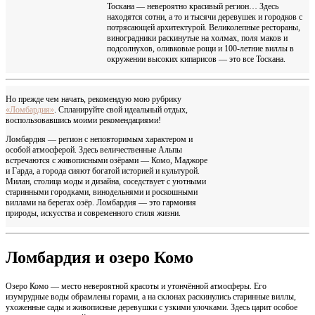
Тоскана — невероятно красивый регион… Здесь
находятся сотни, а то и тысячи деревушек и городков с
потрясающей архитектурой. Великолепные рестораны,
виноградники раскинутые на холмах, поля маков и
подсолнухов, оливковые рощи и 100-летние виллы в
окружении высоких кипарисов — это все Тоскана.
Но прежде чем начать, рекомендую мою рубрику
«Ломбардия»
. Спланируйте свой идеальный отдых,
воспользовавшись моими рекомендациями!
Ломбардия — регион с неповторимым характером и
особой атмосферой. Здесь величественные Альпы
встречаются с живописными озёрами — Комо, Маджоре
и Гарда, а города сияют богатой историей и культурой.
Милан, столица моды и дизайна, соседствует с уютными
старинными городками, винодельнями и роскошными
виллами на берегах озёр. Ломбардия — это гармония
природы, искусства и современного стиля жизни.
Ломбардия и озеро Комо
Озеро Комо — место невероятной красоты и утончённой атмосферы. Его
изумрудные воды обрамлены горами, а на склонах раскинулись старинные виллы,
ухоженные сады и живописные деревушки с узкими улочками. Здесь царит особое