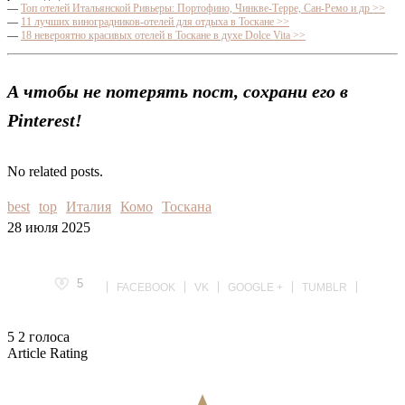
—
Топ отелей Итальянской Ривьеры: Портофино, Чинкве-Терре, Сан-Ремо и др >>
—
11 лучших виноградников-отелей для отдыха в Тоскане >>
—
18 невероятно красивых отелей в Тоскане в духе Dolce Vita >>
А чтобы не потерять пост, сохрани его в
Pinterest!
No related posts.
best
top
Италия
Комо
Тоскана
28 июля 2025
5
FACEBOOK
VK
GOOGLE +
TUMBLR
5
2
голоса
Article Rating