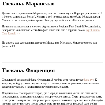
Тоскана. Маранелло
Дальше мы отправились в Маранелло, для посещения музея Феррари (мы фанаты F1
и болеем за команду Ferrari). Кстати, в той поездке, когда мне было 10 лет, я жила в
Модене и посещала музей впервые. Теперь, спустя больше 20 лет, я вернулась.
Ночевать остановились в уютном Agriturismo в Regional Park Sassi di Roccamalatina,
невероятно живописное место (на фото ниже наш вид с террасы дома).
Agriturismo
Casa Rastelli >>
По дороге еще заезжали на автодром Монца под Миланом. Культовое место для
фанатов F1.
Тоскана. Флоренция
Следующей остановкой была Флоренция. Я люблю этот город и уже
была тут
. К
тому же, мой друг живет и учится здесь. Поэтому, мы с огромным удовольствием
заехали поужинать и насладиться вечерним променадом.
Флоренция — это парадокс: город, где с утра до ночи кипит жизнь, но сама жизнь
горожан давно вынесена за пределы исторического центра. Сюда приезжают не жить,
а смотреть. Смотрят всё: собор, который строили почти полторы сотни лет, Давида (и
ни один турист не знает, что на самом деле это копия), мост, который даже война