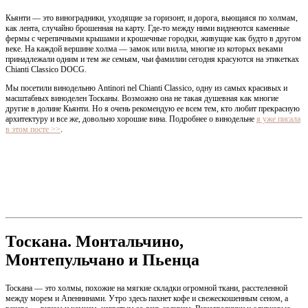
Кьянти — это виноградники, уходящие за горизонт, и дорога, вьющаяся по холмам,
как лента, случайно брошенная на карту. Где-то между ними виднеются каменные
фермы с черепичными крышами и крошечные городки, живущие как будто в другом
веке. На каждой вершине холма — замок или вилла, многие из которых веками
принадлежали одним и тем же семьям, чьи фамилии сегодня красуются на этикетках
Chianti Classico DOCG.
Мы посетили винодельню Antinori nel Chianti Classico, одну из самых красивых и
масштабных виноделен Тосканы. Возможно она не такая душевная как многие
другие в долине Кьянти. Но я очень рекомендую ее всем тем, кто любит прекрасную
архитектуру и все же, довольно хорошие вина. Подробнее о винодельне
я уже писала
в этом посте >>
.
Тоскана. Монтальчино,
Монтепульчано и Пьенца
Тоскана — это холмы, похожие на мягкие складки огромной ткани, расстеленной
между морем и Апеннинами. Утро здесь пахнет кофе и свежескошенным сеном, а