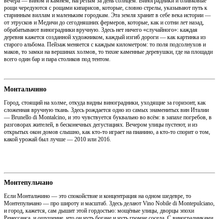
вечера — вином и камнем, нагретым за день солнцем. Виноградники и оливковые
рощи чередуются с рощами кипарисов, которые, словно стрелы, указывают путь к
старинным виллам и маленьким городкам. Эта земля хранит в себе века истории —
от этрусков и Медичи до сегодняшних фермеров, которые, как и сотни лет назад,
обрабатывают виноградники вручную. Здесь нет ничего «случайного»: каждая
деревня кажется созданной художником, каждый изгиб дороги — как картинка из
старого альбома. Пейзаж меняется с каждым километром: то поля подсолнухов и
маков, то замки на вершинах холмов, то тихие каменные деревушки, где на площади
всего один бар и пара столиков под тентом.
Монтальчино
Город, стоящий на холме, откуда видны виноградники, уходящие за горизонт, как
сложенная вручную ткань. Здесь рождается одно из самых знаменитых вин Италии
— Brunello di Montalcino, и это чувствуется буквально во всём: в запахе погребов, в
разговорах жителей, в бесконечных дегустациях. Вечером улицы пустеют, и из
открытых окон домов слышно, как кто-то играет на пианино, а кто-то спорит о том,
какой урожай был лучше — 2010 или 2016.
Монтепульчано
Если Монтальчино — это спокойствие и концентрация на одном шедевре, то
Монтепульчано — про широту и масштаб. Здесь делают Vino Nobile di Montepulciano,
и город, кажется, сам дышит этой гордостью: мощёные улицы, дворцы эпохи
Ренессанса, и ощущение, что он чуть богаче и чуть громче соседа. С виноградниками