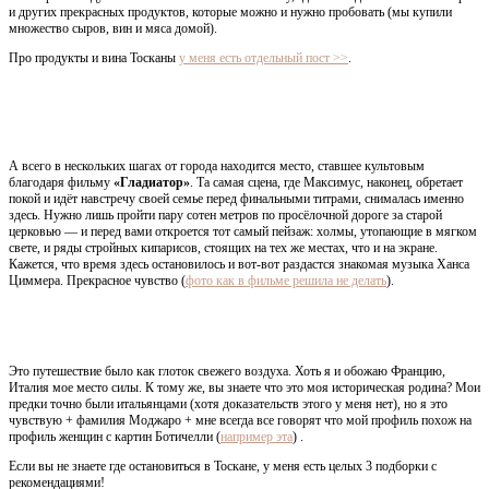
и других прекрасных продуктов, которые можно и нужно пробовать (мы купили
множество сыров, вин и мяса домой).
Про продукты и вина Тосканы
у меня есть отдельный пост >>
.
А всего в нескольких шагах от города находится место, ставшее культовым
благодаря фильму
«Гладиатор»
. Та самая сцена, где Максимус, наконец, обретает
покой и идёт навстречу своей семье перед финальными титрами, снималась именно
здесь. Нужно лишь пройти пару сотен метров по просёлочной дороге за старой
церковью — и перед вами откроется тот самый пейзаж: холмы, утопающие в мягком
свете, и ряды стройных кипарисов, стоящих на тех же местах, что и на экране.
Кажется, что время здесь остановилось и вот-вот раздастся знакомая музыка Ханса
Циммера. Прекрасное чувство (
фото как в фильме решила не делать
).
Это путешествие было как глоток свежего воздуха. Хоть я и обожаю Францию,
Италия мое место силы. К тому же, вы знаете что это моя историческая родина? Мои
предки точно были итальянцами (хотя доказательств этого у меня нет), но я это
чувствую + фамилия Моджаро + мне всегда все говорят что мой профиль похож на
профиль женщин с картин Ботичелли (
например эта
) .
Если вы не знаете где остановиться в Тоскане, у меня есть целых 3 подборки с
рекомендациями!