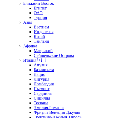
Ближний Восток
Египет
ОАЭ
Турция
Азия
Вьетнам
Индонезия
Китай
Таиланд
Африка
Маврикий
Сейшельские Острова
Италия 🇮🇹
Апулия
Базиликата
Лацио
Лигурия
Ломбардия
Пьемонт
Сардиния
Сицилия
Тоскана
Эмилия-Романья
Фриули-Венеция-Джулия
Трентино-Южный Тироль