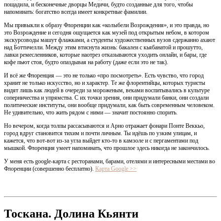
пощадила, и бесконечные дворцы Медичи, будто созданные для того, чтобы
напоминать: богатство всегда имеет конкретные фамилии.
Мы привыкли к образу Флоренции как «колыбели Возрождения», и это правда, но
это Возрождение и сегодня ощущается как музей под открытым небом, в котором
экскурсоводы машут флажками, а студенты художественных вузов сдержанно ахают
над Боттичелли. Между этим втиснута жизнь: бакалеи с кьябанатой и прошутто,
лавки ремесленников, которые наотрез отказываются уходить онлайн, и бары, где
кофе пьют стоя, будто опаздывая на работу (даже если это не так).
И всё же Флоренция — это не только «про посмотреть». Есть чувство, что город
хранит не только искусство, но и характер. Те же флорентийцы, которых туристы
видят лишь как людей в очереди за мороженым, веками воспитывались в культуре
соперничества и упрямства. С их точки зрения, они придумали банки, они создали
политические институты, они вообще придумали, как быть современным человеком.
Не удивительно, что жить рядом с ними — значит постоянно спорить.
Но вечером, когда толпы рассасываются и Арно отражает фонари Понте Веккьо,
город вдруг становится тихим и почти личным. Ты идёшь по узким улицам, и
кажется, что вот-вот из-за угла выйдет кто-то в камзоле и с пергаментами под
мышкой. Флоренция умеет напоминать, что прошлое здесь никогда не закончилось.
У меня есть google-карта с ресторанами, барами, отелями и интересными местами во
Флоренции (совершенно бесплатно).
Карта Google >>
Тоскана. Долина Кьянти