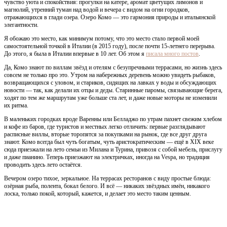
чувство уюта и спокойствия: прогулки на катере, аромат цветущих лимонов и
магнолий, утренний туман над водой и вечера с видом на огни городков,
отражающихся в глади озера. Озеро Комо — это гармония природы и итальянской
элегантности.
Я обожаю это место, как минимум потому, что это место стало первой моей
самостоятельной точкой в Италии (в 2015 году), после почти 15-летнего перерыва.
До этого, я была в Италии впервые в 10 лет. Об этом я
писала много постов
.
Да, Комо знают по виллам звёзд и отелям с безупречными террасами, но жизнь здесь
совсем не только про это. Утром на набережных деревень можно увидеть рыбаков,
возвращающихся с уловом, и стариков, сидящих на лавках у воды и обсуждающих
новости — так, как делали их отцы и деды. Старинные паромы, связывающие берега,
ходят по тем же маршрутам уже больше ста лет, и даже новые моторы не изменили
их ритма.
В маленьких городках вроде Варенны или Белладжо по утрам пахнет свежим хлебом
и кофе из баров, где туристов и местных легко отличить: первые разглядывают
расписные виллы, вторые торопятся за покупками на рынок, где все друг друга
знают. Комо всегда был чуть богатым, чуть аристократическим — ещё в XIX веке
сюда приезжали на лето семьи из Милана и Турина, привозя с собой мебель, прислугу
и даже пианино. Теперь приезжают на электричках, иногда на Vespa, но традиция
проводить здесь лето остаётся.
Вечером озеро тихое, зеркальное. На террасах ресторанов с виду простые блюда:
озёрная рыба, полента, бокал белого. И всё — никаких звёздных имён, никакого
лоска, только покой, который, кажется, и делает это место таким ценным.