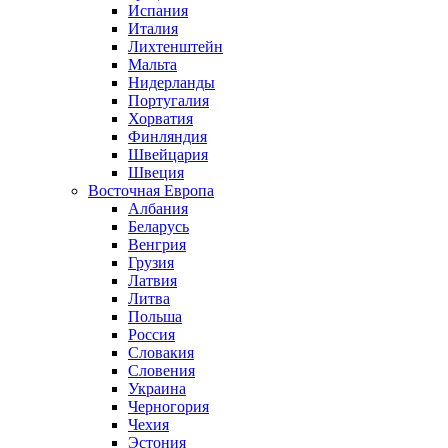
Испания
Италия
Лихтенштейн
Мальта
Нидерланды
Португалия
Хорватия
Финляндия
Швейцария
Швеция
Восточная Европа
Албания
Беларусь
Венгрия
Грузия
Латвия
Литва
Польша
Россия
Словакия
Словения
Украина
Черногория
Чехия
Эстония