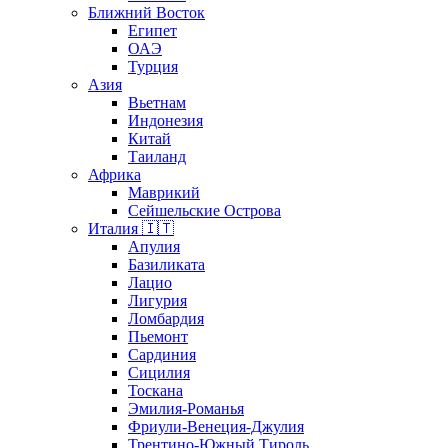
Ближний Восток
Египет
ОАЭ
Турция
Азия
Вьетнам
Индонезия
Китай
Таиланд
Африка
Маврикий
Сейшельские Острова
Италия 🇮🇹
Апулия
Базиликата
Лацио
Лигурия
Ломбардия
Пьемонт
Сардиния
Сицилия
Тоскана
Эмилия-Романья
Фриули-Венеция-Джулия
Трентино-Южный Тироль