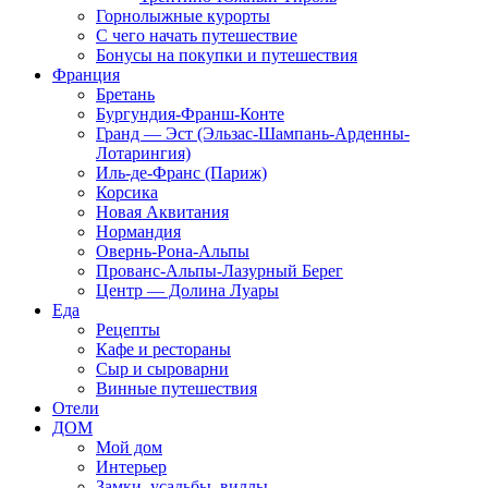
Горнолыжные курорты
С чего начать путешествие
Бонусы на покупки и путешествия
Франция
Бретань
Бургундия-Франш-Конте
Гранд — Эст (Эльзас-Шампань-Арденны-
Лотарингия)
Иль-де-Франс (Париж)
Корсика
Новая Аквитания
Нормандия
Овернь-Рона-Альпы
Прованс-Альпы-Лазурный Берег
Центр — Долина Луары
Еда
Рецепты
Кафе и рестораны
Сыр и сыроварни
Винные путешествия
Отели
ДОМ
Мой дом
Интерьер
Замки, усадьбы, виллы