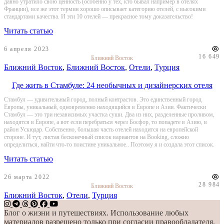
давно утратило свою ценность (особенно у тех, кто бывал например в отелях
Франции), все же этот термин хорошо описывает категорию отелей, с высокими
стандартами качества. И эти 10 отелей — прекрасное тому доказательство!
Читать статью
6 апреля 2023
16 649
Ближний Восток
Ближний Восток
,
Ближний Восток
,
Отели
,
Турция
Где жить в Стамбуле: 24 необычных и дизайнерских отеля
Стамбул — удивительный город, полный контрастов. Это единственный город
Европы, уникальный, одновременно находящийся в Европе и Азии. Фактически
Стамбул — это три независимых участка суши. Два из них, разделенные проливом,
находятся в Европе, а вот если перебраться через Босфор, то попадете в Азию, в
район Ускюдар. Собственно, большая часть отелей находится на европейской
стороне. И тут, листая бесконечный список вариантов на Booking, сложно
определиться, найти что-то поистине уникальное.. Поэтому я и создала этот список.
Читать статью
26 марта 2022
28 984
Ближний Восток
Ближний Восток
,
Отели
,
Турция
Блог о жизни и путешествиях. Использование любых
материалов разрешено только при согласии правообладателя.