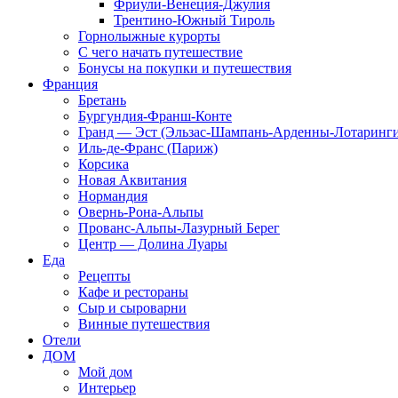
Фриули-Венеция-Джулия
Трентино-Южный Тироль
Горнолыжные курорты
С чего начать путешествие
Бонусы на покупки и путешествия
Франция
Бретань
Бургундия-Франш-Конте
Гранд — Эст (Эльзас-Шампань-Арденны-Лотаринги
Иль-де-Франс (Париж)
Корсика
Новая Аквитания
Нормандия
Овернь-Рона-Альпы
Прованс-Альпы-Лазурный Берег
Центр — Долина Луары
Еда
Рецепты
Кафе и рестораны
Сыр и сыроварни
Винные путешествия
Отели
ДОМ
Мой дом
Интерьер