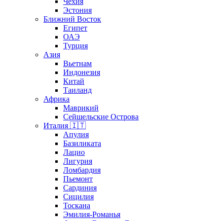
Чехия
Эстония
Ближний Восток
Египет
ОАЭ
Турция
Азия
Вьетнам
Индонезия
Китай
Таиланд
Африка
Маврикий
Сейшельские Острова
Италия 🇮🇹
Апулия
Базиликата
Лацио
Лигурия
Ломбардия
Пьемонт
Сардиния
Сицилия
Тоскана
Эмилия-Романья