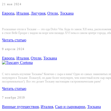
21 мая 2024
Европа
,
Италия
,
Лигурия
,
Отели
,
Тоскана
Роскошные отели в Тоскане — это ода Dolce Vita. Будь то замок XII века, расположен
в стиле Belle Époque с видом на море или палаццо XVI века в самом центре города, о
Читать статью
9 апреля 2024
Европа
,
Италия
,
Отели
,
Тоскана
С чего начать изучение Тосканы? Конечно с сыра и вина! Одно из самых знаменитых ит
популярен в Тоскане. Пожалуй, он даже более популярен, чем известный всем сыр па
посоревноваться!). Все это делает Тоскану настоящим гастрономическим раем!
Читать статью
7 ноября 2019
Винные путешествия
,
Италия
,
Сыр и сыроварни
,
Тоскана