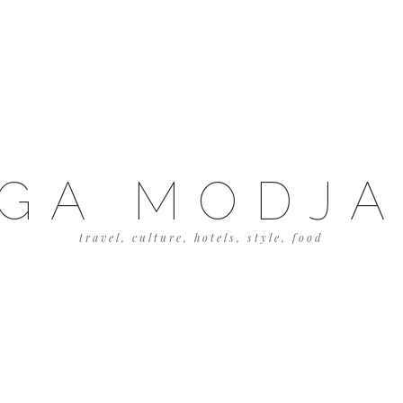
GA MODJ
travel, culture, hotels, style, food