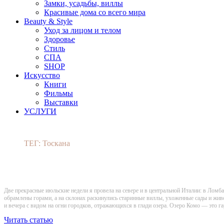
Замки, усадьбы, виллы
Красивые дома со всего мира
Beauty & Style
Уход за лицом и телом
Здоровье
Стиль
СПА
SHOP
Искусство
Книги
Фильмы
Выставки
УСЛУГИ
ТЕГ: Тоскана
Две прекрасные июльские недели я провела на севере и в центральной Италии: в Лом
обрамлены горами, а на склонах раскинулись старинные виллы, ухоженные сады и живо
и вечера с видом на огни городков, отражающихся в глади озера. Озеро Комо — это г
Читать статью