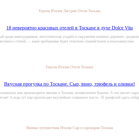
Европа
Италия
Лигурия
Отели
Тоскана
18 невероятно красивых отелей в Тоскане в духе Dolce Vita
ный среди виноградников, неоготическая усадьба в окружении вековых деревьев, средневе
бнесенного стеной, — ваше пребывание будет отмечено спокойствием и изысканностью.
Европа
Италия
Отели
Тоскана
Вкусная прогулка по Тоскане. Сыр, вино, трюфель и оливки!
альянских вин производится именно в Тоскане, великолепное Кьянти. А что насчет сыра
рмезан! А ведь тут еще производят вкуснейшее оливковое масло.. И трюфелей здесь со
Винные путешествия
Италия
Сыр и сыроварни
Тоскана