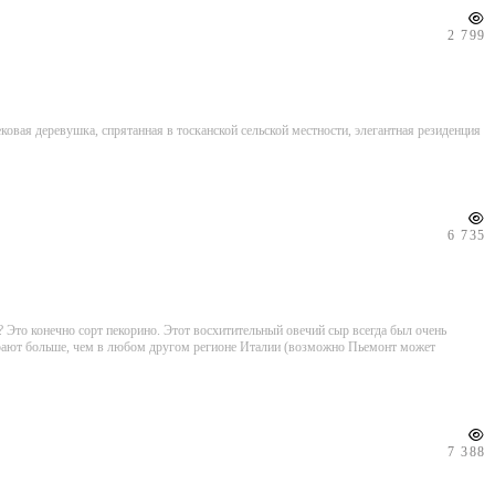
2 799
ковая деревушка, спрятанная в тосканской сельской местности, элегантная резиденция
6 735
? Это конечно сорт пекорино. Этот восхитительный овечий сыр всегда был очень
бирают больше, чем в любом другом регионе Италии (возможно Пьемонт может
7 388