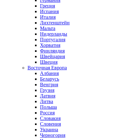
Германия
Греция
Испания
Италия
Лихтенштейн
Мальта
Нидерланды
Португалия
Хорватия
Финляндия
Швейцария
Швеция
Восточная Европа
Албания
Беларусь
Венгрия
Грузия
Латвия
Литва
Польша
Россия
Словакия
Словения
Украина
Черногория