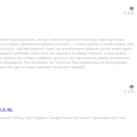
3 232
ачинают формироваться, а воздух наполнен ароматами цветущих трав и цветущего
 одно из самых гармоничных времён для визита — холмы окутаны зелёной пеленой, небо
м воздухе, под перголами и в садах, где лёгкий ветерок приносит аромат виноградных
ивают известные сорта, такие как санжовезе и каберне совиньон, а также редкие
ые курорты или альберги диффузи, другие до сих пор являются домом для немногих
 ландшафтом. Что объединяет все эти места? Просторные виды на виноградники,
ля себя одну из самых приятных тосканских традиций.
3 232
 и др.
лизабет Тейлор, Ава Гарднер и Хамфри Богарт. Вы можете представить их в этих