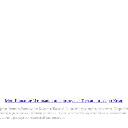
Мои Большие Итальянские каникулы: Тоскана и озеро Комо
бардии, Эмилии-Романье, на Комо и в Тоскане. В новых и уже любимых местах. Озеро 
писные деревушки с узкими улочками. Здесь царит особое чувство уюта и спокойствия:
армония природы и итальянской элегантности.