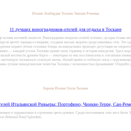
Италия
Ломбардия
Тоскана
Эмилия-Романья
11 лучших виноградников-отелей для отдыха в Тоскане
ещё полная весенней свежести. Виноградники покрыты сочной зеленью, гроздья только н
 боргов цветёт лаванда и глициния, создавая мягкие акценты среди каменных стен. Это
итуризми подают лёгкие сезонные блюда, на винодельнях проводят дегустации на открыто
чино — каждый уголок Тосканы хранит свою страницу в истории виноделия. Здесь выращ
льской местности древние борги — некоторые из них восстановлены в элегантные винн
м настоящую тосканскую сельскую жизнь, тёплый приём и глубокую связь с окружающим
раны лучшие винодельческие поместья Тосканы с возможностью проживания! Откройте д
Европа
Италия
Отели
Тоскана
телей Итальянской Ривьеры: Портофино, Чинкве-Терре, Сан-Ремо
шенные в терракотовые и горчичные цвета домики. Среди поклонников этих мест были Э
ле Belmond Hotel Splendido.