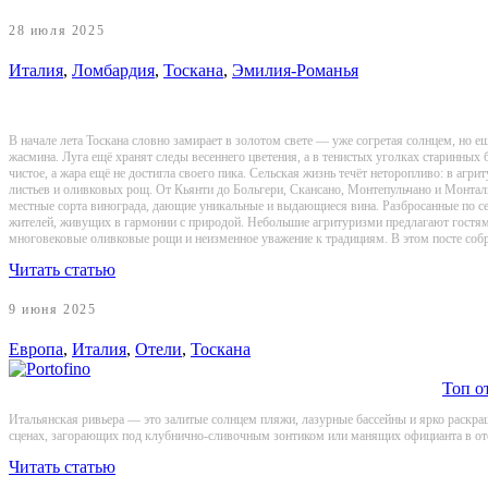
28 июля 2025
Италия
,
Ломбардия
,
Тоскана
,
Эмилия-Романья
В начале лета Тоскана словно замирает в золотом свете — уже согретая солнцем, но 
жасмина. Луга ещё хранят следы весеннего цветения, а в тенистых уголках старинных
чистое, а жара ещё не достигла своего пика. Сельская жизнь течёт неторопливо: в агр
листьев и оливковых рощ. От Кьянти до Больгери, Скансано, Монтепульчано и Монталь
местные сорта винограда, дающие уникальные и выдающиеся вина. Разбросанные по се
жителей, живущих в гармонии с природой. Небольшие агритуризми предлагают гостя
многовековые оливковые рощи и неизменное уважение к традициям. В этом посте соб
Читать статью
9 июня 2025
Европа
,
Италия
,
Отели
,
Тоскана
Топ о
Итальянская ривьера — это залитые солнцем пляжи, лазурные бассейны и ярко раскра
сценах, загорающих под клубнично-сливочным зонтиком или манящих официанта в оте
Читать статью