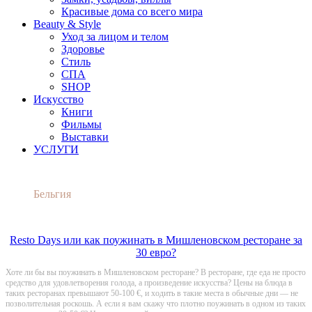
Красивые дома со всего мира
Beauty & Style
Уход за лицом и телом
Здоровье
Стиль
СПА
SHOP
Искусство
Книги
Фильмы
Выставки
УСЛУГИ
Бельгия
Resto Days или как поужинать в Мишленовском ресторане за
30 евро?
Хоте ли бы вы поужинать в Мишленовском ресторане? В ресторане, где еда не просто
средство для удовлетворения голода, а произведение искусства? Цены на блюда в
таких ресторанах превышают 50-100 €, и ходить в такие места в обычные дни — не
позволительная роскошь. А если я вам скажу что плотно поужинать в одном из таких