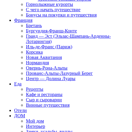
Горнолыжные курорты
С чего начать путешествие
Бонусы на покупки и путешествия
Франция
Бретань
Бургундия-Франш-Конте
Гранд — Эст (Эльзас-Шампань-Арденны-
Лотарингия)
Иль-де-Франс (Париж)
Корсика
Новая Аквитания
Нормандия
Овернь-Рона-Альпы
Прованс-Альпы-Лазурный Берег
Центр — Долина Луары
Еда
Рецепты
Кафе и рестораны
Сыр и сыроварни
Винные путешествия
Отели
ДОМ
Мой дом
Интерьер
Замки, усадьбы, виллы