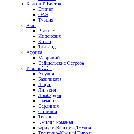
Ближний Восток
Египет
ОАЭ
Турция
Азия
Вьетнам
Индонезия
Китай
Таиланд
Африка
Маврикий
Сейшельские Острова
Италия 🇮🇹
Апулия
Базиликата
Лацио
Лигурия
Ломбардия
Пьемонт
Сардиния
Сицилия
Тоскана
Эмилия-Романья
Фриули-Венеция-Джулия
Трентино-Южный Тироль