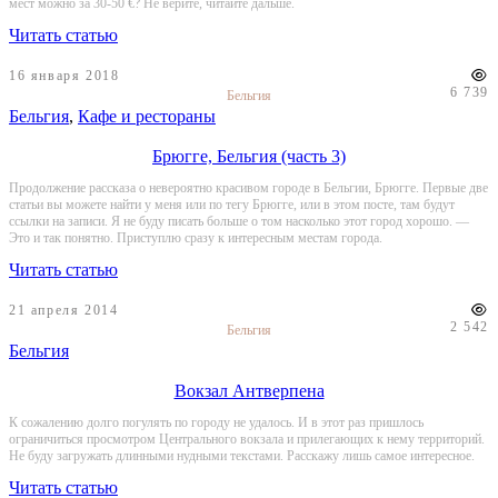
мест можно за 30-50 €? Не верите, читайте дальше.
Читать статью
16 января 2018
6 739
Бельгия
Бельгия
,
Кафе и рестораны
Брюгге, Бельгия (часть 3)
Продолжение рассказа о невероятно красивом городе в Бельгии, Брюгге. Первые две
статьи вы можете найти у меня или по тегу Брюгге, или в этом посте, там будут
ссылки на записи. Я не буду писать больше о том насколько этот город хорошо. —
Это и так понятно. Приступлю сразу к интересным местам города.
Читать статью
21 апреля 2014
2 542
Бельгия
Бельгия
Вокзал Антверпена
К сожалению долго погулять по городу не удалось. И в этот раз пришлось
ограничиться просмотром Центрального вокзала и прилегающих к нему территорий.
Не буду загружать длинными нудными текстами. Расскажу лишь самое интересное.
Читать статью