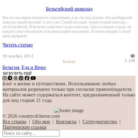
Бельгийский шоколад
Вот все мы живем какими-то стереотипами, и до сих пор думаем, что швейцарский
шоколад самый вкусный. А вот и нет. Самый вкусный, самый лучший шоколад —
это бельгийский. В Бельгии существует культ шоколада. Здесь в каждом городе, на
каждой улице обязательно есть шоколадный магазинчик. И почти каждый со своей
мини-фабрикой.
Читать статью
30 ноября 2013
3 208
Бельгия
Бельгия
,
Еда и Вино
загрузить ещё
Блог о жизни и путешествиях. Использование любых
материалов разрешено только при согласии правообладателя.
На сайте может содержаться контент, предназначенный только
для лиц старше 21 года.
© 2026 countryofcheese.com
Все страны
|
Обо мне
|
Контакты
|
Сотрудничество
|
Партнерские ссылки