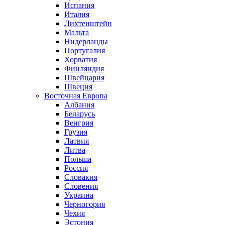
Испания
Италия
Лихтенштейн
Мальта
Нидерланды
Португалия
Хорватия
Финляндия
Швейцария
Швеция
Восточная Европа
Албания
Беларусь
Венгрия
Грузия
Латвия
Литва
Польша
Россия
Словакия
Словения
Украина
Черногория
Чехия
Эстония