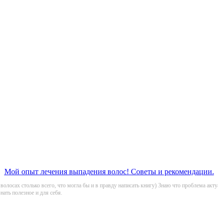
Мой опыт лечения выпадения волос! Советы и рекомендации.
о волосах столько всего, что могла бы и в правду написать книгу) Знаю что проблема акту
нать полезное и для себя.