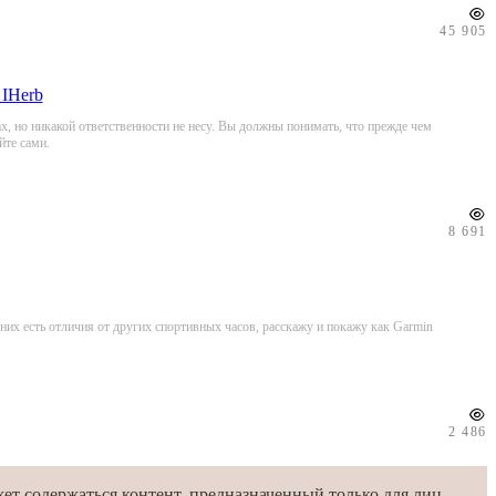
45 905
 IHerb
ах, но никакой ответственности не несу. Вы должны понимать, что прежде чем
йте сами.
8 691
 них есть отличия от других спортивных часов, расскажу и покажу как Garmin
2 486
ет содержаться контент, предназначенный только для лиц