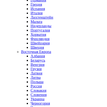
Германия
Греция
Испания
Италия
Лихтенштейн
Мальта
Нидерланды
Португалия
Хорватия
Финляндия
Швейцария
Швеция
Восточная Европа
Албания
Беларусь
Венгрия
Грузия
Латвия
Литва
Польша
Россия
Словакия
Словения
Украина
Черногория