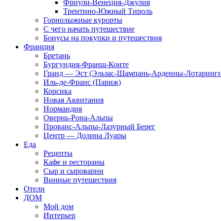
Фриули-Венеция-Джулия
Трентино-Южный Тироль
Горнолыжные курорты
С чего начать путешествие
Бонусы на покупки и путешествия
Франция
Бретань
Бургундия-Франш-Конте
Гранд — Эст (Эльзас-Шампань-Арденны-Лотаринги
Иль-де-Франс (Париж)
Корсика
Новая Аквитания
Нормандия
Овернь-Рона-Альпы
Прованс-Альпы-Лазурный Берег
Центр — Долина Луары
Еда
Рецепты
Кафе и рестораны
Сыр и сыроварни
Винные путешествия
Отели
ДОМ
Мой дом
Интерьер