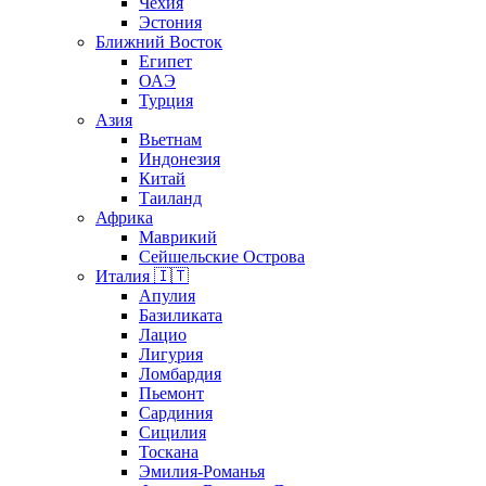
Чехия
Эстония
Ближний Восток
Египет
ОАЭ
Турция
Азия
Вьетнам
Индонезия
Китай
Таиланд
Африка
Маврикий
Сейшельские Острова
Италия 🇮🇹
Апулия
Базиликата
Лацио
Лигурия
Ломбардия
Пьемонт
Сардиния
Сицилия
Тоскана
Эмилия-Романья