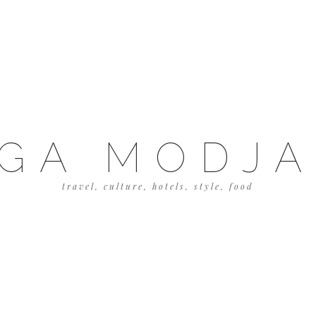
GA MODJ
travel, culture, hotels, style, food