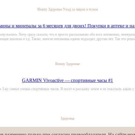
Beauty
Здоровье
Уход за лицом и телом
ины и минералы за 6 месяцев для двоих! Покупки в аптеке и на
 опускались. Хочу сразу сказать, что я просто рассказываю обо всех витаминах, минерал
ющие анализы и т.д. Также, многие витамины одним подходят, другим нет. Так что реша
Beauty
Здоровье
GARMIN Vivoactive — спортивные часы #1
 в 5-ку самых умных спортивных часов. В посте я расскажу зачем я их покупала, какие у
Здоровье
 разрешено только при согласии правообладателя. На сайте мож