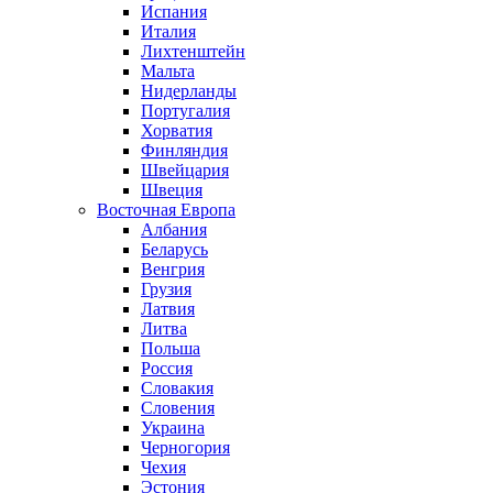
Испания
Италия
Лихтенштейн
Мальта
Нидерланды
Португалия
Хорватия
Финляндия
Швейцария
Швеция
Восточная Европа
Албания
Беларусь
Венгрия
Грузия
Латвия
Литва
Польша
Россия
Словакия
Словения
Украина
Черногория
Чехия
Эстония