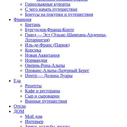
Горнолыжные курорты
С чего начать путешествие
Бонусы на покупки и путешествия
Франция
Бретань
Бургундия-Франш-Конте
Гранд — Эст (Эльзас-Шампань-Арденны-
Лотарингия)
Иль-де-Франс (Париж)
Корсика
Новая Аквитания
Нормандия
Овернь-Рона-Альпы
Прованс-Альпы-Лазурный Берег
Центр — Долина Луары
Еда
Рецепты
Кафе и рестораны
Сыр и сыроварни
Винные путешествия
Отели
ДОМ
Мой дом
Интерьер
Замки, усадьбы, виллы