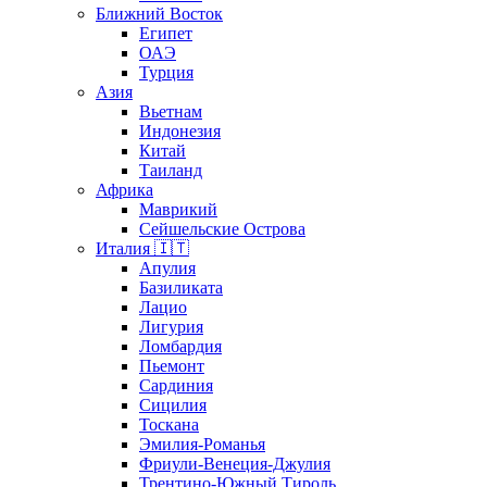
Ближний Восток
Египет
ОАЭ
Турция
Азия
Вьетнам
Индонезия
Китай
Таиланд
Африка
Маврикий
Сейшельские Острова
Италия 🇮🇹
Апулия
Базиликата
Лацио
Лигурия
Ломбардия
Пьемонт
Сардиния
Сицилия
Тоскана
Эмилия-Романья
Фриули-Венеция-Джулия
Трентино-Южный Тироль