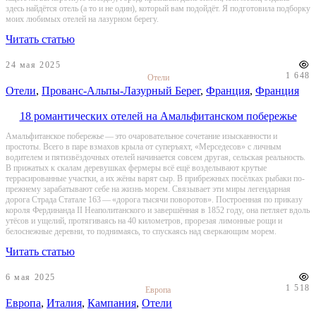
здесь найдётся отель (а то и не один), который вам подойдёт. Я подготовила подборку
моих любимых отелей на лазурном берегу.
Читать статью
24 мая 2025
1 648
Отели
Отели
,
Прованс-Альпы-Лазурный Берег
,
Франция
,
Франция
18 романтических отелей на Амальфитанском побережье
Амальфитанское побережье — это очаровательное сочетание изысканности и
простоты. Всего в паре взмахов крыла от суперъяхт, «Мерседесов» с личным
водителем и пятизвёздочных отелей начинается совсем другая, сельская реальность.
В прижатых к скалам деревушках фермеры всё ещё возделывают крутые
террасированные участки, а их жёны варят сыр. В прибрежных посёлках рыбаки по-
прежнему зарабатывают себе на жизнь морем. Связывает эти миры легендарная
дорога Страда Статале 163 — «дорога тысячи поворотов». Построенная по приказу
короля Фердинанда II Неаполитанского и завершённая в 1852 году, она петляет вдоль
утёсов и ущелий, протягиваясь на 40 километров, прорезая лимонные рощи и
белоснежные деревни, то поднимаясь, то спускаясь над сверкающим морем.
Читать статью
6 мая 2025
1 518
Европа
Европа
,
Италия
,
Кампания
,
Отели