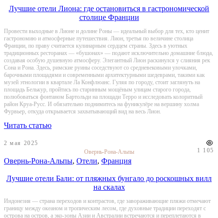
Лучшие отели Лиона: где остановиться в гастрономической
столице Франции
Провести выходные в Лионе и долине Роны — идеальный выбор для тех, кто ценит
гастрономию и атмосферные путешествия. Лион, третья по величине столица
Франции, по праву считается кулинарным сердцем страны. Здесь в уютных
традиционных ресторанах — «бушонах» — подают исключительно домашние блюда,
создавая особую душевную атмосферу. Элегантный Лион раскинулся у слияния рек
Сона и Рона. Здесь, римские руины соседствуют со средневековыми улочками,
барочными площадями и современными архитектурными шедеврами, такими как
музей этнологии в квартале Ла Конфлюанс. Гуляя по городу, стоит заглянуть на
площадь Белькур, пройтись по старинным мощёным улицам старого города,
полюбоваться фонтаном Бартольди на площади Терро и исследовать колоритный
район Круа-Русс. И обязательно поднимитесь на фуникулёре на вершину холма
Фурвьер, откуда открывается захватывающий вид на весь Лион.
Читать статью
2 мая 2025
1 105
Овернь-Рона-Альпы
Овернь-Рона-Альпы
,
Отели
,
Франция
Лучшие отели Бали: от пляжных бунгало до роскошных вилл
на скалах
Индонезия — страна переходов и контрастов, где завораживающие пляжи отмечают
границу между океаном и тропическим лесом, где духовные традиции переходят с
острова на остров, а эко-зоны Азии и Австралии встречаются и переплетаются в