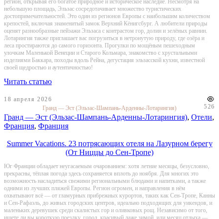
регион, открывая его богатое природное и историческое наследие. Несмотря на
небольшую площадь, Эльзас сосредотачивает множество туристических
достопримечательностей. Это один из регионов Европы с наибольшим количеством
крепостей, включая знаменитый замок Верхний Кёнигсбург. А любители природы
оценят разнообразные пейзажи Эльзаса с контрастом гор, долин и зелёных равнин.
Лотарингия также приглашает вас погрузиться в нетронутую природу, где озёра и
леса простираются до самого горизонта. Прогулки по мощёным пешеходным
улочкам Маленькой Венеции и Старого Кольмара, знакомство с хрустальными
изделиями Баккара, походы вдоль Рейна, дегустация эльзасской кухни, известной
своей щедростью и аутентичностью!
Читать статью
18 апреля 2026
526
Гранд — Эст (Эльзас-Шампань-Арденны-Лотарингия)
Гранд — Эст (Эльзас-Шампань-Арденны-Лотарингия)
,
Отели
,
Франция
,
Франция
Summer Vacations. 23 потрясающих отеля на Лазурном берегу
(От Ниццы до Сен-Тропе)
Юг Франции обладает неугасаемым очарованием: хотя летние месяцы, безусловно,
прекрасны, тёплая погода здесь сохраняется вплоть до ноября. Для многих это
возможность насладиться свежими региональными блюдами и напитками, а также
одними из лучших пляжей Европы. Регион огромен, и направления в нём
охватывают всё — от гламурных прибрежных курортов, таких как Сен-Тропе, Канны
и Сен-Рафаэль, до живых городских центров, идеально подходящих для уикендов, и
маленьких деревушек среди скалистых гор и оливковых рощ. Независимо от того,
ищете ли вы короткую поездку, город, красивый даже зимой, или месяц отдыха —