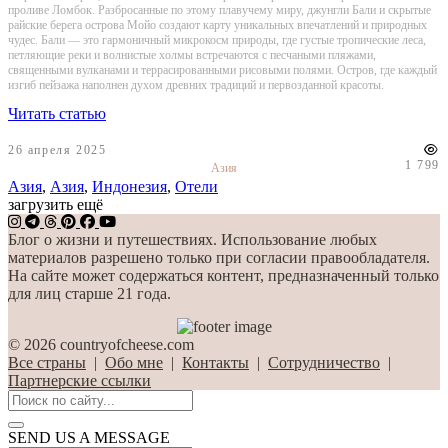
проливе Ломбок. Разбросанные по этому плавучему миру, джунгли Бали и скрытые
райские берега острова Мойо создают карту уникальных впечатлений и природных
чудес. Бали — это гармоничный микрокосм природы, где густые тропические леса,
петляющие реки и волнистые холмы встречаются с песчаными пляжами,
священными вулканами и террасированными рисовыми полями. Остров, где каждый
изгиб пейзажа наполнен духом древних традиций и первозданной красоты.
Читать статью
26 апреля 2025
1 799
Азия
Азия
,
Азия
,
Индонезия
,
Отели
загрузить ещё
Блог о жизни и путешествиях. Использование любых
материалов разрешено только при согласии правообладателя.
На сайте может содержаться контент, предназначенный только
для лиц старше 21 года.
© 2026 countryofcheese.com
Все страны
|
Обо мне
|
Контакты
|
Сотрудничество
|
Партнерские ссылки
SEND US A MESSAGE