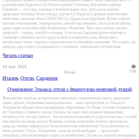
с прозрачной водой и охраняемыми природными зонами. Среди знаковых мест —
розовый пляж Буделли и Ла-Пелоза в районе Стинтино. Внутренние районы
Сардинии — это горы, каньоны и можжевеловые леса. Здесь расположены
природные бассейны Монте-Нидду, ущелье Су-Горрупу и древние нурагические
памятники, включая объект ЮНЕСКО Су-Нуракси-ди-Барумини. Кухня острова
простая и насыщенная: морепродукты, овечий сыр пекорино, паста ручной работы,
дикие травы и местные вина Верментино и Каригано. Вкус здесь всегда связан с
природой — морем, землёй и солнцем. А отели на Сардинии удачно вписаны в
ландшафт: каменные виллы среди холмов и оливковых рощ, интерьеры в
натуральных тонах, террасы с видом на море и атмосфера уединения. Это остров, где
природа, еда и отдых складываются в спокойное, гармоничное путешествие.
Читать статью
30 мая 2026
510
Италия
Италия
,
Отели
,
Сардиния
Очарование Эльзаса: отели с французско-немецкой душой
Живописные деревни, исторические памятники, средневековые замки, природные
парки, дороги, обсаженные виноградниками… ваше путешествие по Эльзасу и
Лотарингии обещает быть насыщенным открытиями. От Меца, столицы Лотарингии,
до Страсбурга, главного города Эльзаса, вас ждёт многогранное направление,
которому есть чем вас удивить. Это отличная возможность устроить поездку с семьёй
или вдвоём на северо-восток Франции, сочетая культурные визиты, прогулки на
природе, винные маршруты и гастрономические впечатления. Расположенные по
всему региону Эльзас-Лотарингия, отели из моей подборки — предлагают
атмосферу, способствующую отдыху и спокойствию. От них вы сможете исследовать