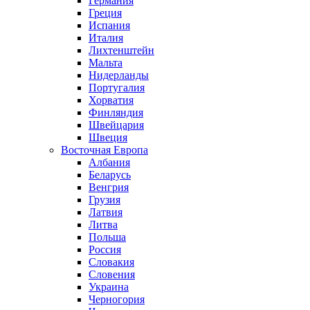
Германия
Греция
Испания
Италия
Лихтенштейн
Мальта
Нидерланды
Португалия
Хорватия
Финляндия
Швейцария
Швеция
Восточная Европа
Албания
Беларусь
Венгрия
Грузия
Латвия
Литва
Польша
Россия
Словакия
Словения
Украина
Черногория