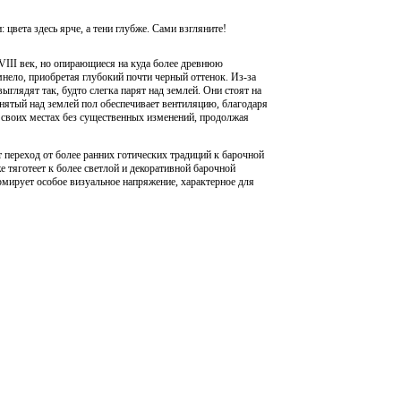
цвета здесь ярче, а тени глубже. Сами взгляните!
VIII век, но опирающиеся на куда более древнюю
мнело, приобретая глубокий почти черный оттенок. Из-за
глядят так, будто слегка парят над землей. Они стоят на
нятый над землей пол обеспечивает вентиляцию, благодаря
а своих местах без существенных изменений, продолжая
 переход от более ранних готических традиций к барочной
 тяготеет к более светлой и декоративной барочной
мирует особое визуальное напряжение, характерное для