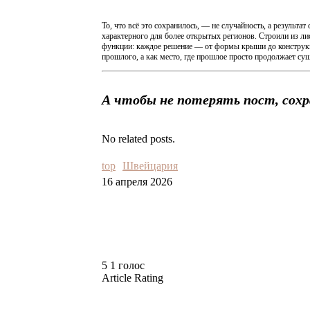
То, что всё это сохранилось, — не случайность, а результ
характерного для более открытых регионов. Строили из ли
функции: каждое решение — от формы крыши до конструкц
прошлого, а как место, где прошлое просто продолжает сущ
А чтобы не потерять пост, сохран
No related posts.
top
Швейцария
16 апреля 2026
5
1
голос
Article Rating