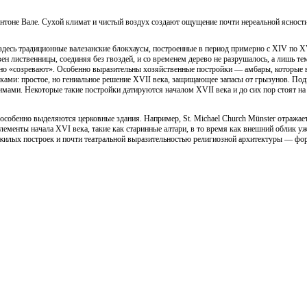
тоне Вале. Сухой климат и чистый воздух создают ощущение почти нереальной ясности: 
десь традиционные валезанские блокхаусы, построенные в период примерно с XIV по X
н лиственницы, соединяя без гвоздей, и со временем дерево не разрушалось, а лишь те
нно «созревают». Особенно выразительны хозяйственные постройки — амбары, которые вы
ами: простое, но гениальное решение XVII века, защищающее запасы от грызунов. Под
имами. Некоторые такие постройки датируются началом XVII века и до сих пор стоят н
собенно выделяются церковные здания. Например, St. Michael Church Münster отражает
ементы начала XVI века, такие как старинные алтари, в то время как внешний облик уже
 жилых построек и почти театральной выразительностью религиозной архитектуры — фор