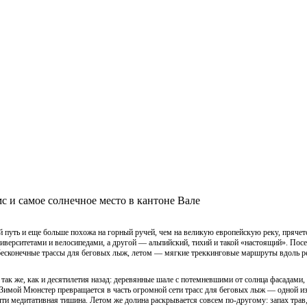
 и самое солнечное место в кантоне Вале
вой путь и еще больше похожа на горный ручей, чем на великую европейскую реку, пря
иверситетами и велосипедами, а другой — альпийский, тихий и такой «настоящий». Пос
есконечные трассы для беговых лыж, летом — мягкие треккинговые маршруты вдоль рек
 так же, как и десятилетия назад: деревянные шале с потемневшими от солнца фасадами,
Зимой Мюнстер превращается в часть огромной сети трасс для беговых лыж — одной из
и медитативная тишина. Летом же долина раскрывается совсем по-другому: запах трав,