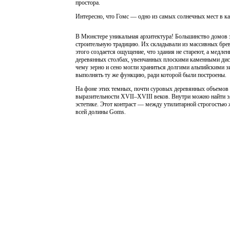
простора.
Интересно, что Гомс — одно из самых солнечных мест в кан
В Мюнстере уникальная архитектура! Большинство домов з
строительную традицию. Их складывали из массивных бреве
этого создается ощущение, что здания не стареют, а медле
деревянных столбах, увенчанных плоскими каменными диск
чему зерно и сено могли храниться долгими альпийскими з
выполнять ту же функцию, ради которой были построены.
На фоне этих темных, почти суровых деревянных объемов о
выразительности XVII–XVIII веков. Внутри можно найти эл
эстетике. Этот контраст — между утилитарной строгостью
всей долины Goms.