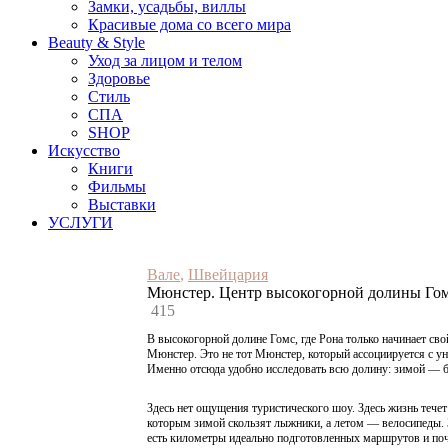
Замки, усадьбы, виллы
Красивые дома со всего мира
Beauty & Style
Уход за лицом и телом
Здоровье
Стиль
СПА
SHOP
Искусство
Книги
Фильмы
Выставки
УСЛУГИ
Вале
,
Швейцария
Мюнстер. Центр высокогорной долины Гомс
415
В высокогорной долине Гомс, где Рона только начинает с
Мюнстер. Это не тот Мюнстер, который ассоциируется с ун
Именно отсюда удобно исследовать всю долину: зимой — б
Здесь нет ощущения туристического шоу. Здесь жизнь течет
которым зимой скользят лыжники, а летом — велосипеды. 
есть километры идеально подготовленных маршрутов и почт