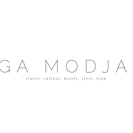
GA MODJ
travel, culture, hotels, style, food