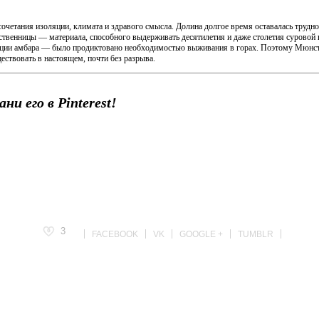
ат сочетания изоляции, климата и здравого смысла. Долина долгое время оставалась труд
ственницы — материала, способного выдерживать десятилетия и даже столетия суровой по
ии амбара — было продиктовано необходимостью выживания в горах. Поэтому Мюнсте
ествовать в настоящем, почти без разрыва.
и его в Pinterest!
3
FACEBOOK
VK
GOOGLE +
TUMBLR