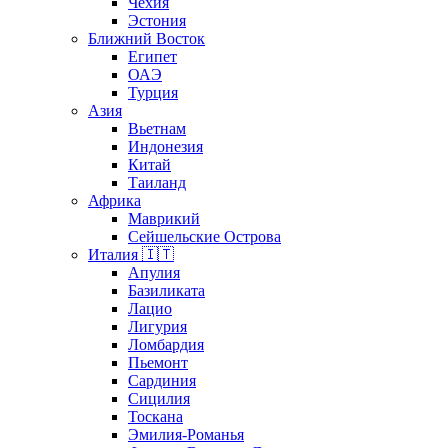
Чехия
Эстония
Ближний Восток
Египет
ОАЭ
Турция
Азия
Вьетнам
Индонезия
Китай
Таиланд
Африка
Маврикий
Сейшельские Острова
Италия 🇮🇹
Апулия
Базиликата
Лацио
Лигурия
Ломбардия
Пьемонт
Сардиния
Сицилия
Тоскана
Эмилия-Романья