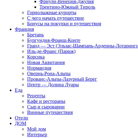
Фриули-Венеция-Джулия
Трентино-Южный Тироль
Горнолыжные курорты
С чего начать путешествие
Бонусы на покупки и путешествия
Франция
Бретань
Бургундия-Франш-Конте
Гранд — Эст (Эльзас-Шампань-Арденны-Лотаринги
Иль-де-Франс (Париж)
Корсика
Новая Аквитания
Нормандия
Овернь-Рона-Альпы
Прованс-Альпы-Лазурный Берег
Центр — Долина Луары
Еда
Рецепты
Кафе и рестораны
Сыр и сыроварни
Винные путешествия
Отели
ДОМ
Мой дом
Интерьер