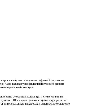
чется крошечный, почти кинематографичный поселок —
елок часто называют неофициальной столицей региона.
и и через альпийские луга.
 аккуратно сложенные поленницы, и узкие улочки, по
 лучших в Швейцарии. Здесь нет шумных курортов, зато
 звон колокольчиков на коровах и удивительное ощущение