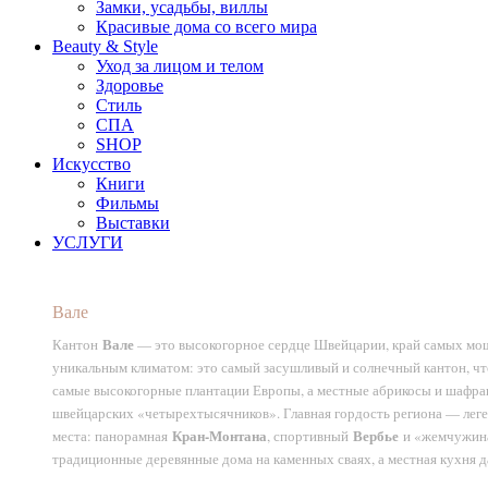
Замки, усадьбы, виллы
Красивые дома со всего мира
Beauty & Style
Уход за лицом и телом
Здоровье
Стиль
СПА
SHOP
Искусство
Книги
Фильмы
Выставки
УСЛУГИ
Вале
Вале
Кантон
— это высокогорное сердце Швейцарии, край самых мощн
уникальным климатом: это самый засушливый и солнечный кантон, чт
самые высокогорные плантации Европы, а местные абрикосы и шафра
швейцарских «четырехтысячников». Главная гордость региона — ле
Кран-Монтана
Вербье
места: панорамная
, спортивный
и «жемчужин
традиционные деревянные дома на каменных сваях, а местная кухня