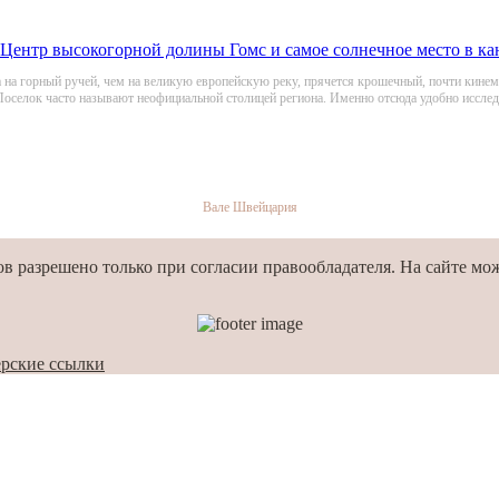
Центр высокогорной долины Гомс и самое солнечное место в ка
жа на горный ручей, чем на великую европейскую реку, прячется крошечный, почти кин
 Поселок часто называют неофициальной столицей региона. Именно отсюда удобно иссл
Вале
Швейцария
 разрешено только при согласии правообладателя. На сайте мож
рские ссылки