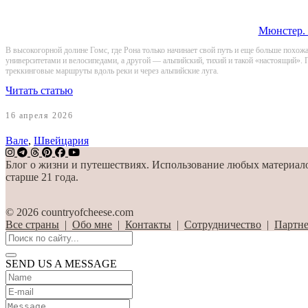
Мюнстер. 
В высокогорной долине Гомс, где Рона только начинает свой путь и еще больше похо
университетами и велосипедами, а другой — альпийский, тихий и такой «настоящий».
треккинговые маршруты вдоль реки и через альпийские луга.
Читать статью
16 апреля 2026
Вале
,
Швейцария
Блог о жизни и путешествиях. Использование любых материалов
старше 21 года.
© 2026 countryofcheese.com
Все страны
|
Обо мне
|
Контакты
|
Сотрудничество
|
Партне
SEND US A MESSAGE