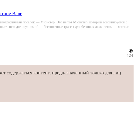
нтоне Вале
ематографичный поселок — Мюнстер. Это не тот Мюнстер, который ассоциируется с
едовать всю долину: зимой — бесконечные трассы для беговых лыж, летом — мягкие
424
ет содержаться контент, предназначенный только для лиц