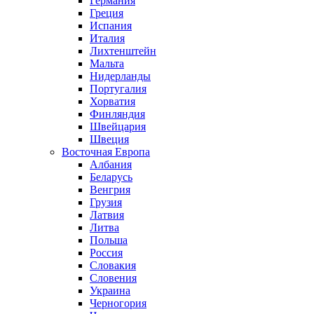
Германия
Греция
Испания
Италия
Лихтенштейн
Мальта
Нидерланды
Португалия
Хорватия
Финляндия
Швейцария
Швеция
Восточная Европа
Албания
Беларусь
Венгрия
Грузия
Латвия
Литва
Польша
Россия
Словакия
Словения
Украина
Черногория