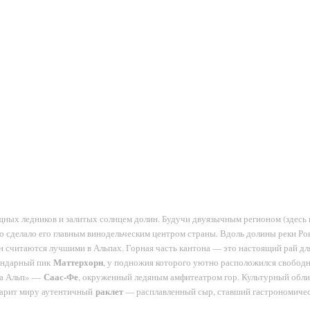
ых ледников и залитых солнцем долин. Будучи двуязычным регионом (здесь г
о сделало его главным винодельческим центром страны. Вдоль долины реки Ро
н считаются лучшими в Альпах.
Горная часть кантона — это настоящий рай дл
Маттерхорн
гендарный пик
, у подножия которого уютно расположился свобод
Саас-Фе
а Альп» —
, окруженный ледяным амфитеатром гор. Культурный обл
раклет
 дарит миру аутентичный
— расплавленный сыр, ставший гастрономичес