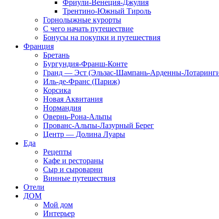
Фриули-Венеция-Джулия
Трентино-Южный Тироль
Горнолыжные курорты
С чего начать путешествие
Бонусы на покупки и путешествия
Франция
Бретань
Бургундия-Франш-Конте
Гранд — Эст (Эльзас-Шампань-Арденны-Лотаринги
Иль-де-Франс (Париж)
Корсика
Новая Аквитания
Нормандия
Овернь-Рона-Альпы
Прованс-Альпы-Лазурный Берег
Центр — Долина Луары
Еда
Рецепты
Кафе и рестораны
Сыр и сыроварни
Винные путешествия
Отели
ДОМ
Мой дом
Интерьер