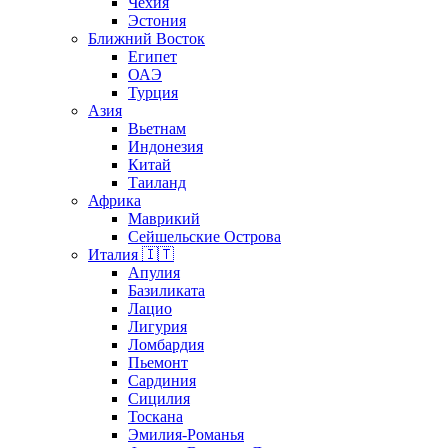
Чехия
Эстония
Ближний Восток
Египет
ОАЭ
Турция
Азия
Вьетнам
Индонезия
Китай
Таиланд
Африка
Маврикий
Сейшельские Острова
Италия 🇮🇹
Апулия
Базиликата
Лацио
Лигурия
Ломбардия
Пьемонт
Сардиния
Сицилия
Тоскана
Эмилия-Романья