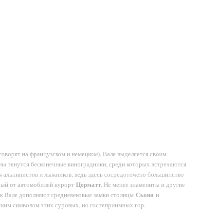
оворят на французском и немецком), Вале выделяется своим
ны тянутся бесконечные виноградники, среди которых встречаются
я альпинистов и лыжников, ведь здесь сосредоточено большинство
Церматт
ный от автомобилей курорт
. Не менее знамениты и другие
Сьона
ик Вале дополняют средневековые замки столицы
и
ким символом этих суровых, но гостеприимных гор.