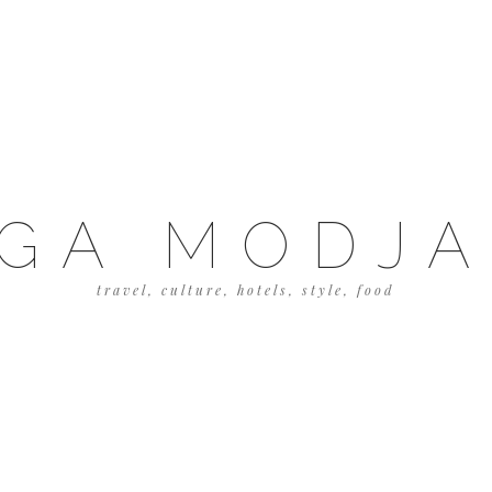
GA MODJ
travel, culture, hotels, style, food