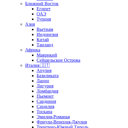
Ближний Восток
Египет
ОАЭ
Турция
Азия
Вьетнам
Индонезия
Китай
Таиланд
Африка
Маврикий
Сейшельские Острова
Италия 🇮🇹
Апулия
Базиликата
Лацио
Лигурия
Ломбардия
Пьемонт
Сардиния
Сицилия
Тоскана
Эмилия-Романья
Фриули-Венеция-Джулия
Трентино-Южный Тироль