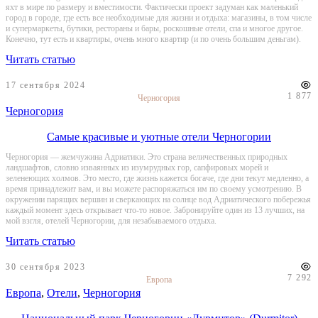
яхт в мире по размеру и вместимости. Фактически проект задуман как маленький
город в городе, где есть все необходимые для жизни и отдыха: магазины, в том числе
и супермаркеты, бутики, рестораны и бары, роскошные отели, спа и многое другое.
Конечно, тут есть и квартиры, очень много квартир (и по очень большим деньгам).
Читать статью
17 сентября 2024
1 877
Черногория
Черногория
Самые красивые и уютные отели Черногории
Черногория — жемчужина Адриатики. Это страна величественных природных
ландшафтов, словно изваянных из изумрудных гор, сапфировых морей и
зеленеющих холмов. Это место, где жизнь кажется богаче, где дни текут медленно, а
время принадлежит вам, и вы можете распоряжаться им по своему усмотрению. В
окружении парящих вершин и сверкающих на солнце вод Адриатического побережья
каждый момент здесь открывает что-то новое. Забронируйте один из 13 лучших, на
мой взгля, отелей Черногории, для незабываемого отдыха.
Читать статью
30 сентября 2023
7 292
Европа
Европа
,
Отели
,
Черногория