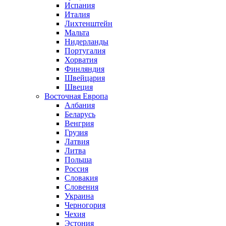
Испания
Италия
Лихтенштейн
Мальта
Нидерланды
Португалия
Хорватия
Финляндия
Швейцария
Швеция
Восточная Европа
Албания
Беларусь
Венгрия
Грузия
Латвия
Литва
Польша
Россия
Словакия
Словения
Украина
Черногория
Чехия
Эстония