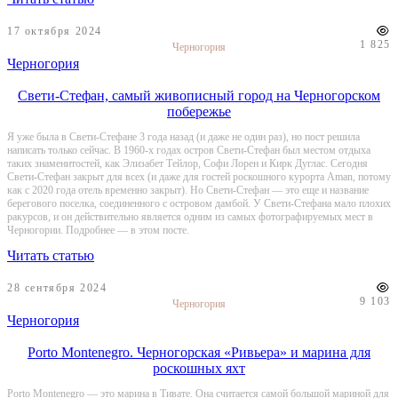
17 октября 2024
1 825
Черногория
Черногория
Свети-Стефан, самый живописный город на Черногорском
побережье
Я уже была в Свети-Стефане 3 года назад (и даже не один раз), но пост решила
написать только сейчас. В 1960-х годах остров Свети-Стефан был местом отдыха
таких знаменитостей, как Элизабет Тейлор, Софи Лорен и Кирк Дуглас. Сегодня
Свети-Стефан закрыт для всех (и даже для гостей роскошного курорта Aman, потому
как с 2020 года отель временно закрыт). Но Свети-Стефан — это еще и название
берегового поселка, соединенного с островом дамбой. У Свети-Стефана мало плохих
ракурсов, и он действительно является одним из самых фотографируемых мест в
Черногории. Подробнее — в этом посте.
Читать статью
28 сентября 2024
9 103
Черногория
Черногория
Porto Montenegro. Черногорская «Ривьера» и марина для
роскошных яхт
Porto Montenegro — это марина в Тивате. Она считается самой большой мариной для