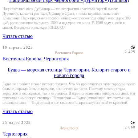
Национальный парк Черногории «Дурмитор» (Durmitor)
Национальный парк Дурмитор — это невероятно красивый горный массив
Дурмитор, каньоны рек Тара, Сушица и Драга, а также верхняя часть плато
Комарница. Парк представляет собой обширное плоскогорье общей площадью 390
км², расположенное на высоте 1500 м над уровнем моря. В 1980 году внесён в
список Всемирного наследия ЮНЕСКО.
Читать статью
10 апреля 2023
2 425
Восточная Европа
Восточная Европа
,
Черногория
Будва — морская столица Черногории. Колорит старого и
нового города
Будва не влюбила меня с первого взгляда. Что бы проникнуться этим городом нужно
больше, гораздо больше времени, чем несколько часов. Поэтому хотелось туда
вернуться и насладиться. Так и случилось. В один из солнечных ноябрьских дней, мы
приехали в «морскую столицу» Черногории — Будву (напоминаю, что настоящая
столица страны — Подгорица) и все-таки смогли проникнуться всей ее красотой.
Читать статью
25 марта 2022
2 860
Черногория
Черногория