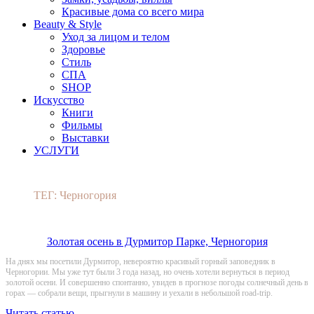
Красивые дома со всего мира
Beauty & Style
Уход за лицом и телом
Здоровье
Стиль
СПА
SHOP
Искусство
Книги
Фильмы
Выставки
УСЛУГИ
ТЕГ: Черногория
Золотая осень в Дурмитор Парке, Черногория
На днях мы посетили Дурмитор, невероятно красивый горный заповедник в
Черногории. Мы уже тут были 3 года назад, но очень хотели вернуться в период
золотой осени. И совершенно спонтанно, увидев в прогнозе погоды солнечный день в
горах — собрали вещи, прыгнули в машину и уехали в небольшой road-trip.
Читать статью