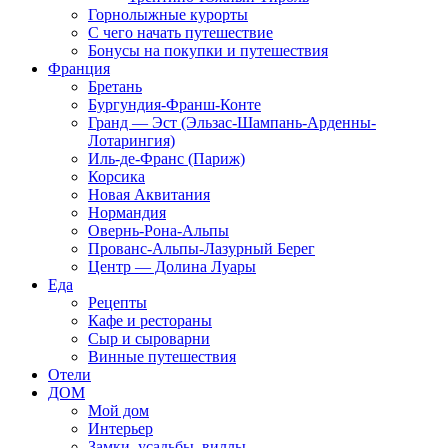
Горнолыжные курорты
С чего начать путешествие
Бонусы на покупки и путешествия
Франция
Бретань
Бургундия-Франш-Конте
Гранд — Эст (Эльзас-Шампань-Арденны-
Лотарингия)
Иль-де-Франс (Париж)
Корсика
Новая Аквитания
Нормандия
Овернь-Рона-Альпы
Прованс-Альпы-Лазурный Берег
Центр — Долина Луары
Еда
Рецепты
Кафе и рестораны
Сыр и сыроварни
Винные путешествия
Отели
ДОМ
Мой дом
Интерьер
Замки, усадьбы, виллы