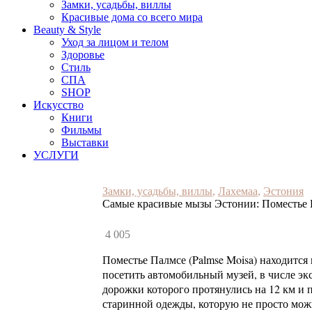
Замки, усадьбы, виллы
Красивые дома со всего мира
Beauty & Style
Уход за лицом и телом
Здоровье
Стиль
СПА
SHOP
Искусство
Книги
Фильмы
Выставки
УСЛУГИ
Замки, усадьбы, виллы
,
Лахемаа
,
Эстония
Самые красивые мызы Эстонии: Поместье 
4 005
Поместье Палмсе (Palmse Moisa) находится 
посетить автомобильный музей, в числе э
дорожки которого протянулись на 12 км и 
старинной одежды, которую не просто можно