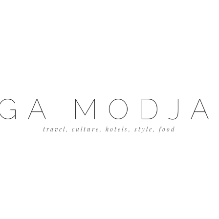
GA MODJ
travel, culture, hotels, style, food