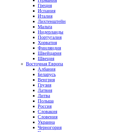
Германия
Греция
Испания
Италия
Лихтенштейн
Мальта
Нидерланды
Португалия
Хорватия
Финляндия
Швейцария
Швеция
Восточная Европа
Албания
Беларусь
Венгрия
Грузия
Латвия
Литва
Польша
Россия
Словакия
Словения
Украина
Черногория