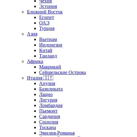
Чехия
Эстония
Ближний Восток
Египет
ОАЭ
Турция
Азия
Вьетнам
Индонезия
Китай
Таиланд
Африка
Маврикий
Сейшельские Острова
Италия 🇮🇹
Апулия
Базиликата
Лацио
Лигурия
Ломбардия
Пьемонт
Сардиния
Сицилия
Тоскана
Эмилия-Романья