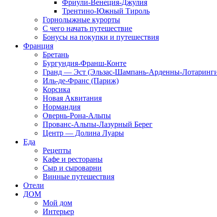
Фриули-Венеция-Джулия
Трентино-Южный Тироль
Горнолыжные курорты
С чего начать путешествие
Бонусы на покупки и путешествия
Франция
Бретань
Бургундия-Франш-Конте
Гранд — Эст (Эльзас-Шампань-Арденны-Лотаринги
Иль-де-Франс (Париж)
Корсика
Новая Аквитания
Нормандия
Овернь-Рона-Альпы
Прованс-Альпы-Лазурный Берег
Центр — Долина Луары
Еда
Рецепты
Кафе и рестораны
Сыр и сыроварни
Винные путешествия
Отели
ДОМ
Мой дом
Интерьер