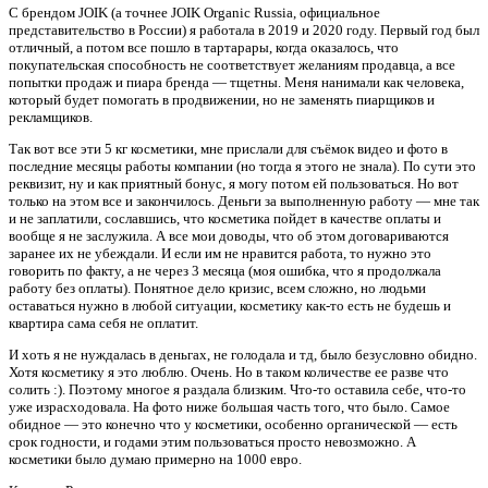
С брендом JOIK (а точнее JOIK Organic Russia, официальное
представительство в России) я работала в 2019 и 2020 году. Первый год был
отличный, а потом все пошло в тартарары, когда оказалось, что
покупательская способность не соответствует желаниям продавца, а все
попытки продаж и пиара бренда — тщетны. Меня нанимали как человека,
который будет помогать в продвижении, но не заменять пиарщиков и
рекламщиков.
Так вот все эти 5 кг косметики, мне прислали для съёмок видео и фото в
последние месяцы работы компании (но тогда я этого не знала). По сути это
реквизит, ну и как приятный бонус, я могу потом ей пользоваться. Но вот
только на этом все и закончилось. Деньги за выполненную работу — мне так
и не заплатили, сославшись, что косметика пойдет в качестве оплаты и
вообще я не заслужила. А все мои доводы, что об этом договариваются
заранее их не убеждали. И если им не нравится работа, то нужно это
говорить по факту, а не через 3 месяца (моя ошибка, что я продолжала
работу без оплаты). Понятное дело кризис, всем сложно, но людьми
оставаться нужно в любой ситуации, косметику как-то есть не будешь и
квартира сама себя не оплатит.
И хоть я не нуждалась в деньгах, не голодала и тд, было безусловно обидно.
Хотя косметику я это люблю. Очень. Но в таком количестве ее разве что
солить :). Поэтому многое я раздала близким. Что-то оставила себе, что-то
уже израсходовала. На фото ниже большая часть того, что было. Самое
обидное — это конечно что у косметики, особенно органической — есть
срок годности, и годами этим пользоваться просто невозможно. А
косметики было думаю примерно на 1000 евро.