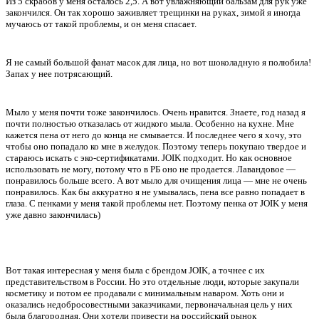
Из 5 скрабов у меня осталось 2,5. А вот увлажняющий бальзам для рук уже
закончился. Он так хорошо заживляет трещинки на руках, зимой я иногда
мучаюсь от такой проблемы, и он меня спасает.
Я не самый большой фанат масок для лица, но вот шоколадную я полюбила!
Запах у нее потрясающий.
Мыло у меня почти тоже закончилось. Очень нравится. Знаете, год назад я
почти полностью отказалась от жидкого мыла. Особенно на кухне. Мне
кажется пена от него до конца не смывается. И последнее чего я хочу, это
чтобы оно попадало ко мне в желудок. Поэтому теперь покупаю твердое и
стараюсь искать с эко-сертификатами. JOIK подходит. Но как основное
использовать не могу, потому что в РБ оно не продается. Лавандовое —
понравилось больше всего. А вот мыло для очищения лица — мне не очень
понравилось. Как бы аккуратно я не умывалась, пена все равно попадает в
глаза. С пенками у меня такой проблемы нет. Поэтому пенка от JOIK у меня
уже давно закончилась)
Вот такая интересная у меня была с брендом JOIK, а точнее с их
представительством в России. Но это отдельные люди, которые закупали
косметику и потом ее продавали с минимальным наваром. Хоть они и
оказались недобросовестными заказчиками, первоначальная цель у них
была благородная. Они хотели привести на российский рынок