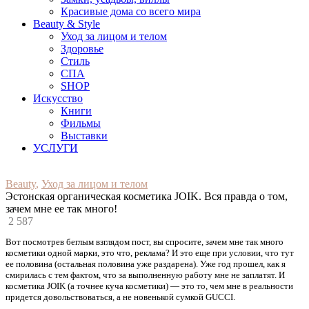
Красивые дома со всего мира
Beauty & Style
Уход за лицом и телом
Здоровье
Стиль
СПА
SHOP
Искусство
Книги
Фильмы
Выставки
УСЛУГИ
Beauty
,
Уход за лицом и телом
Эстонская органическая косметика JOIK. Вся правда о том,
зачем мне ее так много!
2 587
Вот посмотрев беглым взглядом пост, вы спросите, зачем мне так много
косметики одной марки, это что, реклама? И это еще при условии, что тут
ее половина (остальная половина уже раздарена). Уже год прошел, как я
смирилась с тем фактом, что за выполненную работу мне не заплатят. И
косметика JOIK (а точнее куча косметики) — это то, чем мне в реальности
придется довольствоваться, а не новенькой сумкой GUCCI.