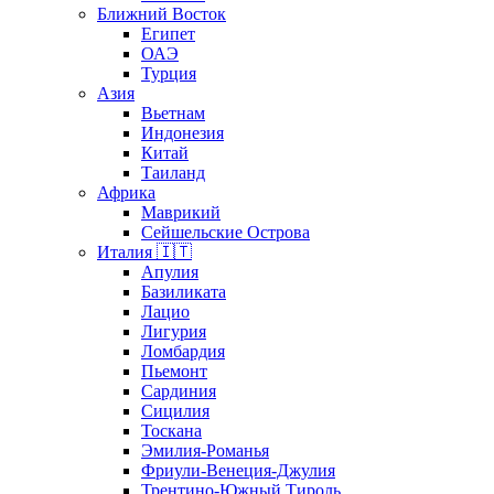
Ближний Восток
Египет
ОАЭ
Турция
Азия
Вьетнам
Индонезия
Китай
Таиланд
Африка
Маврикий
Сейшельские Острова
Италия 🇮🇹
Апулия
Базиликата
Лацио
Лигурия
Ломбардия
Пьемонт
Сардиния
Сицилия
Тоскана
Эмилия-Романья
Фриули-Венеция-Джулия
Трентино-Южный Тироль