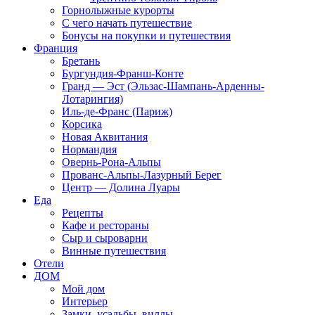
Горнолыжные курорты
С чего начать путешествие
Бонусы на покупки и путешествия
Франция
Бретань
Бургундия-Франш-Конте
Гранд — Эст (Эльзас-Шампань-Арденны-
Лотарингия)
Иль-де-Франс (Париж)
Корсика
Новая Аквитания
Нормандия
Овернь-Рона-Альпы
Прованс-Альпы-Лазурный Берег
Центр — Долина Луары
Еда
Рецепты
Кафе и рестораны
Сыр и сыроварни
Винные путешествия
Отели
ДОМ
Мой дом
Интерьер
Замки, усадьбы, виллы