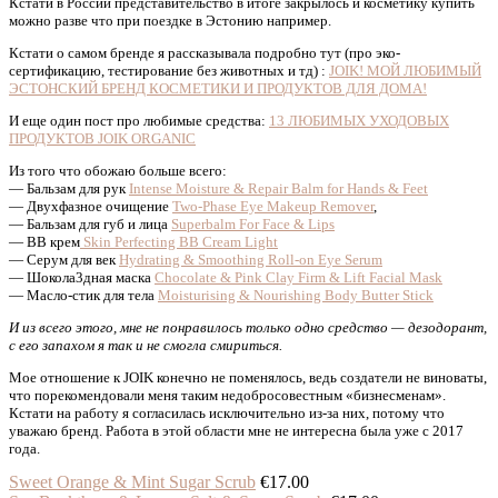
Кстати в России представительство в итоге закрылось и косметику купить
можно разве что при поездке в Эстонию например.
Кстати о самом бренде я рассказывала подробно тут (про эко-
сертификацию, тестирование без животных и тд) :
JOIK! МОЙ ЛЮБИМЫЙ
ЭСТОНСКИЙ БРЕНД КОСМЕТИКИ И ПРОДУКТОВ ДЛЯ ДОМА!
И еще один пост про любимые средства:
13 ЛЮБИМЫХ УХОДОВЫХ
ПРОДУКТОВ JOIK ORGANIC
Из того что обожаю больше всего:
— Бальзам для рук
Intense Moisture & Repair Balm for Hands & Feet
— Двухфазное очищение
Two-Phase Eye Makeup Remover
,
— Бальзам для губ и лица
Superbalm For Face & Lips
— BB крем
Skin Perfecting BB Cream Light
— Серум для век
Hydrating & Smoothing Roll-on Eye Serum
— Шокола3дная маска
Chocolate & Pink Clay Firm & Lift Facial Mask
— Масло-стик для тела
Moisturising & Nourishing Body Butter Stick
И из всего этого, мне не понравилось только одно средство — дезодорант,
с его запахом я так и не смогла смириться.
Мое отношение к JOIK конечно не поменялось, ведь создатели не виноваты,
что порекомендовали меня таким недобросовестным «бизнесменам».
Кстати на работу я согласилась исключительно из-за них, потому что
уважаю бренд. Работа в этой области мне не интересна была уже с 2017
года.
Sweet Orange & Mint Sugar Scrub
€17.00