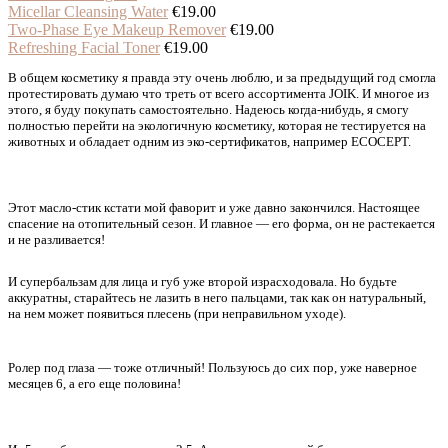
Micellar Cleansing Water
€19.00
Two-Phase Eye Makeup Remover
€19.00
Refreshing Facial Toner
€19.00
В общем косметику я правда эту очень люблю, и за предыдущий год смогла
протестировать думаю что треть от всего ассортимента JOIK. И многое из
этого, я буду покупать самостоятельно. Надеюсь когда-нибудь, я смогу
полностью перейти на экологичную косметику, которая не тестируется на
животных и обладает одним из эко-сертификатов, например ECOCEPT.
Этот масло-стик кстати мой фаворит и уже давно закончился. Настоящее
спасение на отопительный сезон. И главное — его форма, он не растекается
и не разливается!
И супербальзам для лица и губ уже второй израсходовала. Но будьте
аккуратны, старайтесь не лазить в него пальцами, так как он натуральный,
на нем может появиться плесень (при неправильном уходе).
Ролер под глаза — тоже отличный! Пользуюсь до сих пор, уже наверное
месяцев 6, а его еще половина!