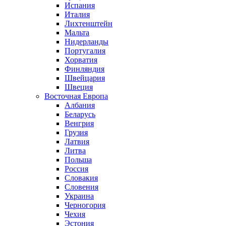
Испания
Италия
Лихтенштейн
Мальта
Нидерланды
Португалия
Хорватия
Финляндия
Швейцария
Швеция
Восточная Европа
Албания
Беларусь
Венгрия
Грузия
Латвия
Литва
Польша
Россия
Словакия
Словения
Украина
Черногория
Чехия
Эстония