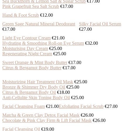
Sea Buckthorn & Lemon Salt & Sugar Scrub
€17.00
Pink Grapefruit Sea Salt Scrub
€17.00
Hand & Foot Scrub
€12.00
Green Sage Natural Mineral Deodorant
Silky Facial Oil Serum
€17.00
€27.00
Light Eye Contour Cream
€21.00
Hydrating & Smoothing Roll-on Eye Serum
€32.00
Moisturising Day Cream
€25.00
Regenerating Night Cream
€25.00
Sweet Orange & Mint Body Butter
€17.00
Citrus & Bergamot Body Butter
€17.00
Moisturizing Hair Treatment Oil Mask
€25.00
Bronze & Shimmer Dry Body Oil
€25.00
Citrus & Bergamot Body Oil
€18.00
Anti-Cellulite Skin Toning Body Oil
€25.00
Facial Cleansing Foam
€21.00
Exfoliating Facial Scrub
€27.00
Matcha & Green Clay Detox Facial Mask
€26.00
Chocolate & Pink Clay Firm & Lift Facial Mask
€26.00
Facial Cleansing Oil
€19.00