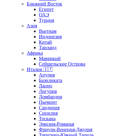
Ближний Восток
Египет
ОАЭ
Турция
Азия
Вьетнам
Индонезия
Китай
Таиланд
Африка
Маврикий
Сейшельские Острова
Италия 🇮🇹
Апулия
Базиликата
Лацио
Лигурия
Ломбардия
Пьемонт
Сардиния
Сицилия
Тоскана
Эмилия-Романья
Фриули-Венеция-Джулия
Трентино-Южный Тироль