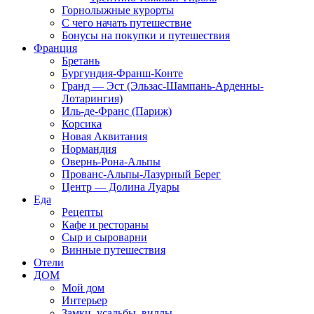
Горнолыжные курорты
С чего начать путешествие
Бонусы на покупки и путешествия
Франция
Бретань
Бургундия-Франш-Конте
Гранд — Эст (Эльзас-Шампань-Арденны-
Лотарингия)
Иль-де-Франс (Париж)
Корсика
Новая Аквитания
Нормандия
Овернь-Рона-Альпы
Прованс-Альпы-Лазурный Берег
Центр — Долина Луары
Еда
Рецепты
Кафе и рестораны
Сыр и сыроварни
Винные путешествия
Отели
ДОМ
Мой дом
Интерьер
Замки, усадьбы, виллы