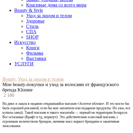
Красивые дома со всего мира
Beauty & Style
Уход за лицом и телом
Здоровье
Стиль
СПА
SHOP
Искусство
Книги
Фильмы
Выставки
УСЛУГИ
Beauty
,
Уход за лицом и телом
Мои beauty-покупки и уход за волосами от французского
бренда Klorane
2 180
На днях я зашла в недавно открывшийся магазин «Золотое яблоко». И это могло бы
быть хорошей рекламой, если бы мне заплатили или подарили продукты. Но увы, все
купила сама)). Такой магазин и такого масштаба — первый на территории Беларуси.
Все остальные (Крафт и тд, меркнут). Это действительно классный магазин, с
огромным количеством брендов, начиная масс-маркет брендами и заканчивая
люксовыми.