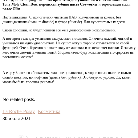
Tony Moly Clean Dew, корейская зубная паста Cosworker
и
термозащита для
волос Ollin
.
Паста шикарная. С экологически чистыми ПАВ полученными из кокоса. Без
диоксида титана (titanium dioxide) и фтора (fluoride). Для чувствительных десен.
Спрей хороший, но будет понятен все же в долгосрочном использовании.
А вот крем-гель для умывания заслуживает внимания. Он очень нежный, мягкий и
умываться им одно удовольствие. Не сушит кожу и хорошо справляется со своей
функцией. Очень бережно очищает кожу от макияжа и не оставляет пленки. И запах у
него очень свежий и ненавязчивый. Я однозначно буду использовать это средство на
постоянной основе!
А еще у Золотого яблока есть отличное приложение, которое показывает не только
онлайн покупки, но и офлайн (цены в бел. рублях). Это безумно удобно. Эх, какая
могла бы быть хорошая реклама!
No related posts.
La Roche-Posay
Косметика
30 июля 2021
3