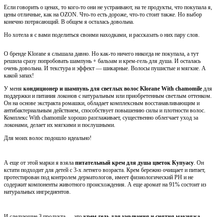
Если говорить о ценах, то кого-то они не устраивают, на те продукты, что покупала я,
цены отличные, как на OZON. Что-то есть дороже, что-то стоит также. Но выбор
конечно потрясающий. В общем я осталась довольна.
Но хотела я с вами поделиться своими находками, и рассказать о них пару слов.
О бренде Klorane я слышала давно. Но как-то ничего никогда не покупала, а тут
решила сразу попробовать шампунь + бальзам и крем-гель для душа. И осталась
очень довольна. И текстура и эффект — шикарные. Волосы пушистые и мягкие. А
какой запах!
У меня
кондиционер и шампунь для светлых волос Klorane With chamomile
для
поддержки и питания локонов с натуральным или приобретенным светлым оттенком.
Он на основе экстракта ромашки, обладает комплексным восстанавливающим и
антибактериальным действием, способствует повышению силы и плотности волос.
Комплекс With chamomile хорошо разглаживает, существенно облегчает уход за
локонами, делает их мягкими и послушными.
Для моих волос подошло идеально!
А еще от этой марки я взяла
питательный крем для душа цветок Купуасу
. Он
кстати подходит для детей с 3-х летнего возраста. Крем бережно очищает и питает,
протестирован под контролем дерматологов, имеет физиологический PH и не
содержит компоненты животного происхождения. А еще аромат на 91% состоит из
натуральных ингредиентов.
И следующие 3 продукта — это
крем-гель для умывания и снятия макияжа