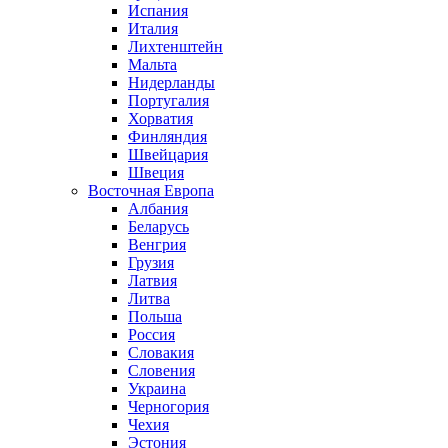
Испания
Италия
Лихтенштейн
Мальта
Нидерланды
Португалия
Хорватия
Финляндия
Швейцария
Швеция
Восточная Европа
Албания
Беларусь
Венгрия
Грузия
Латвия
Литва
Польша
Россия
Словакия
Словения
Украина
Черногория
Чехия
Эстония