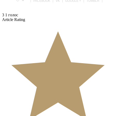
FACEBOOK
VK
GOOGLE +
TUMBLR
3
1
голос
Article Rating